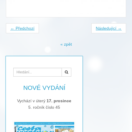
← Předchozí
Následující →
« zpět
Hledat
NOVÉ VYDÁNÍ
Vychází v úterý
17. prosince
5. ročník číslo 45