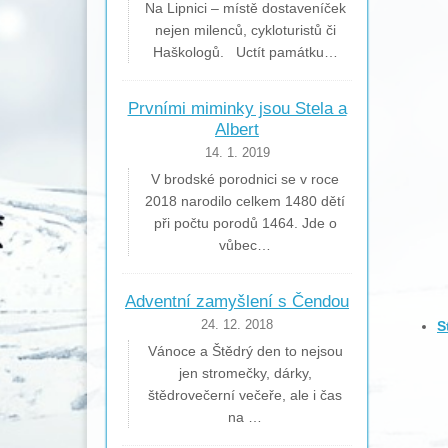
Na Lipnici – místě dostaveníček
nejen milenců, cykloturistů či
Haškologů. Uctít památku…
Prvními miminky jsou Stela a
Albert
14. 1. 2019
V brodské porodnici se v roce
2018 narodilo celkem 1480 dětí
při počtu porodů 1464. Jde o
vůbec…
Adventní zamyšlení s Čendou
S
24. 12. 2018
Vánoce a Štědrý den to nejsou
jen stromečky, dárky,
štědrovečerní večeře, ale i čas
na …