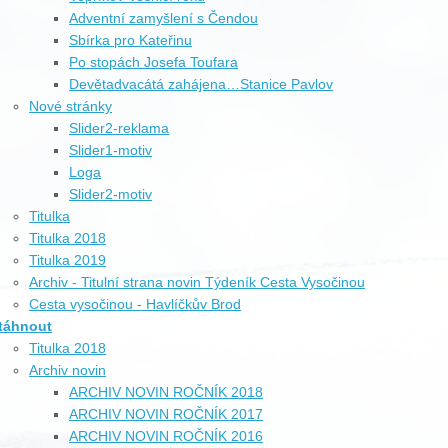
Adventní zamyšlení s Čendou
Sbírka pro Kateřinu
Po stopách Josefa Toufara
Devětadvacátá zahájena…Stanice Pavlov
Nové stránky
Slider2-reklama
Slider1-motiv
Loga
Slider2-motiv
Titulka
Titulka 2018
Titulka 2019
Archiv - Titulní strana novin Týdeník Cesta Vysočinou
Cesta vysočinou - Havlíčkův Brod
táhnout
Titulka 2018
Archiv novin
ARCHIV NOVIN ROČNÍK 2018
ARCHIV NOVIN ROČNÍK 2017
ARCHIV NOVIN ROČNÍK 2016