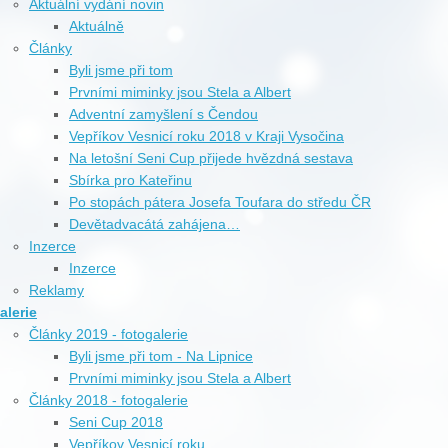
Aktuální vydání novin
Aktuálně
Články
Byli jsme při tom
Prvními miminky jsou Stela a Albert
Adventní zamyšlení s Čendou
Vepříkov Vesnicí roku 2018 v Kraji Vysočina
Na letošní Seni Cup přijede hvězdná sestava
Sbírka pro Kateřinu
Po stopách pátera Josefa Toufara do středu ČR
Devětadvacátá zahájena…
Inzerce
Inzerce
Reklamy
alerie
Články 2019 - fotogalerie
Byli jsme při tom - Na Lipnice
Prvními miminky jsou Stela a Albert
Články 2018 - fotogalerie
Seni Cup 2018
Vepříkov Vesnicí roku