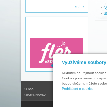
archív
V
M
Využíváme soubory
Kliknutím na Přijmout cookies
Cookies používáme pro lepší 
budou uloženy, můžete svobod
Prohlášení o cookies.
O nás
Ceník
OBJEDNÁVKA
Kontakty