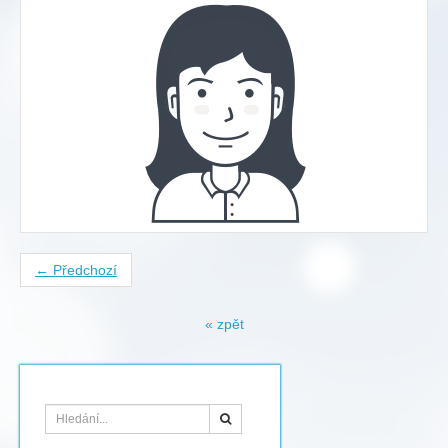
← Předchozí
« zpět
Hledat