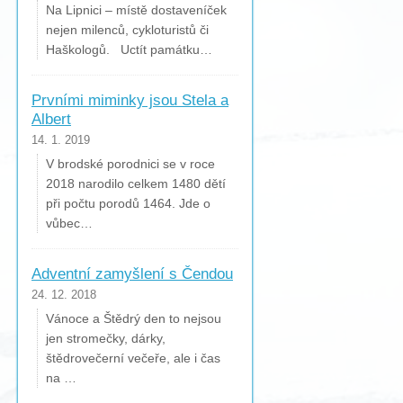
Na Lipnici – místě dostaveníček
nejen milenců, cykloturistů či
Haškologů. Uctít památku…
Prvními miminky jsou Stela a
Albert
14. 1. 2019
V brodské porodnici se v roce
2018 narodilo celkem 1480 dětí
při počtu porodů 1464. Jde o
vůbec…
Adventní zamyšlení s Čendou
24. 12. 2018
Vánoce a Štědrý den to nejsou
jen stromečky, dárky,
štědrovečerní večeře, ale i čas
na …